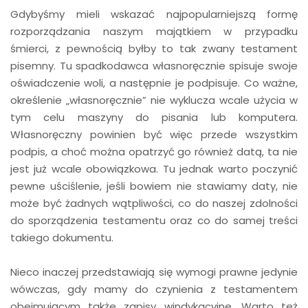
Gdybyśmy mieli wskazać najpopularniejszą formę
rozporządzania naszym majątkiem w przypadku
śmierci, z pewnością byłby to tak zwany testament
pisemny. Tu spadkodawca własnoręcznie spisuje swoje
oświadczenie woli, a następnie je podpisuje. Co ważne,
określenie „własnoręcznie” nie wyklucza wcale użycia w
tym celu maszyny do pisania lub komputera.
Własnoręczny powinien być więc przede wszystkim
podpis, a choć można opatrzyć go również datą, ta nie
jest już wcale obowiązkowa. Tu jednak warto poczynić
pewne uściślenie, jeśli bowiem nie stawiamy daty, nie
może być żadnych wątpliwości, co do naszej zdolności
do sporządzenia testamentu oraz co do samej treści
takiego dokumentu.
Nieco inaczej przedstawiają się wymogi prawne jedynie
wówczas, gdy mamy do czynienia z testamentem
obejmującym także zapisy windykacyjne. Warto też