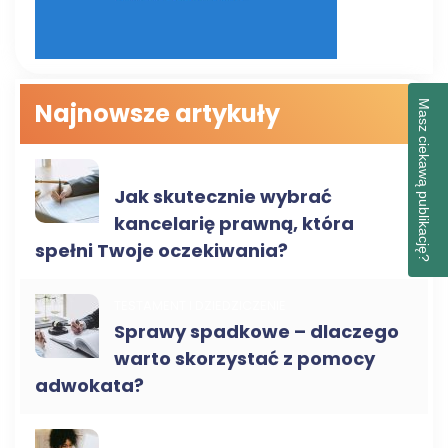
Najnowsze artykuły
Masz ciekawą publikację?
PORADY NOTARIALNE
Jak skutecznie wybrać
kancelarię prawną, która
spełni Twoje oczekiwania?
TESTAMENT I DZIEDZICZENIE
Sprawy spadkowe – dlaczego
warto skorzystać z pomocy
adwokata?
PORADY NOTARIALNE