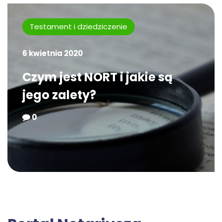
Testament i dziedziczenie
6 kwietnia 2020
Czym jest NORT i jakie są
jego zalety?
0