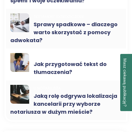
spełni Twoje oczekiwania?
TESTAMENT I DZIEDZICZENIE
Sprawy spadkowe – dlaczego
warto skorzystać z pomocy
adwokata?
PORADY NOTARIALNE
Masz ciekawą publikację?
Jak przygotować tekst do
tłumaczenia?
U NOTARIUSZA
Jaką rolę odgrywa lokalizacja
kancelarii przy wyborze
notariusza w dużym mieście?