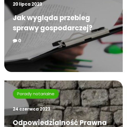
20 lipca 2023
Jak wygląda przebieg
sprawy gospodarczej?
0
Porady notarialne
24 czerwca 2023
Odpowiedzialność Prawna